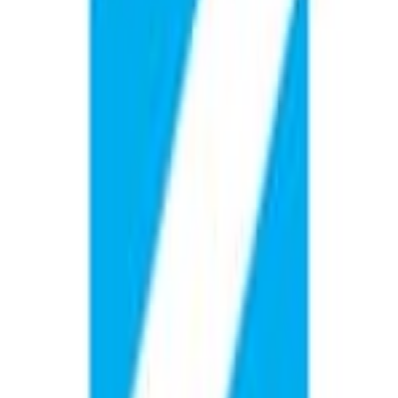
Reviewed:
Sportics
Hittills har jag köpt två produkter från Sportic: ‘Livepro Power
Grip Type 7’ och ‘Gymstick Justerbar Träningsbänk’. Båda är
mycket välbyggda och av bra kvalitet. Priserna är rimliga,
produkterna var välpackade och leveransen gick snabbt med
tanke på att de skickades från Finland till Sverige. Jag skulle
definitivt handla från Sportic igen. So far, I have purchased
two products from Sportic: the Livepro Power Grip Type 7
and the Gymstick Justerbar Träningsbänk. Both are very well
built and of high quality. The prices are very reasonable, the
items were well packaged, and the delivery was quick
considering the shipment was from Finland to Sweden. I
would definitely buy from Sportic again.
Helpful
Report
Mats
May 24, 2025